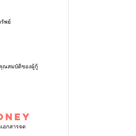
รัพย์
ณสมบัติของผู้กู้
oney
ือเอกสารจด