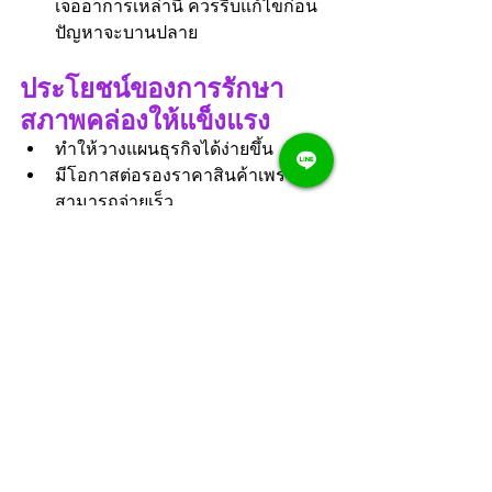
เจออาการเหล่านี้ ควรรีบแก้ไขก่อน
ปัญหาจะบานปลาย
ประโยชน์ของการรักษา
สภาพคล่องให้แข็งแรง
ทำให้วางแผนธุรกิจได้ง่ายขึ้น
มีโอกาสต่อรองราคาสินค้าเพราะ
สามารถจ่ายเร็ว
ลดภาระดอกเบี้ยและหนี้ที่ไม่จำเป็น
รองรับเหตุการณ์ไม่คาดคิด เช่น 
เครื่องจักรเสีย หรือยอดขายตกกระ
ทันหัน
ทำให้ธุรกิจเติบโตได้อย่างมั่นคง