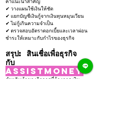
คำแนะนำสำคัญ
✔ วางแผนใช้เงินให้ชัด
✔ แยกบัญชีเงินกู้จากเงินทุนหมุนเวียน
✔ ไม่กู้เกินความจำเป็น
✔ ตรวจสอบอัตราดอกเบี้ยและเวลาผ่อน
ชำระให้เหมาะกับกำไรของธุรกิจ
สรุป: สินเชื่อเพื่อธุรกิจ 
กับ 
Assistmoney
สำหรับเจ้าของกิจการที่ต้องการ เงิน
ทุนหมุนเวียนอย่างคุ้มค่าAssistmoney คือ
พันธมิตรทางการเงินที่พร้อมช่วยคุณ
ตั้งแต่ยื่นคำขอจนถึงการอนุมัติ พร้อม
เงื่อนไขที่เข้าใจง่าย
👉 ไม่ต้องรอโอกาส — สร้างโอกาสให้
ธุรกิจคุณเติบโตตั้งแต่วันนี้
📞 ติดต่อเรา: 062-880-5754🌐 เว็บไซต์: 