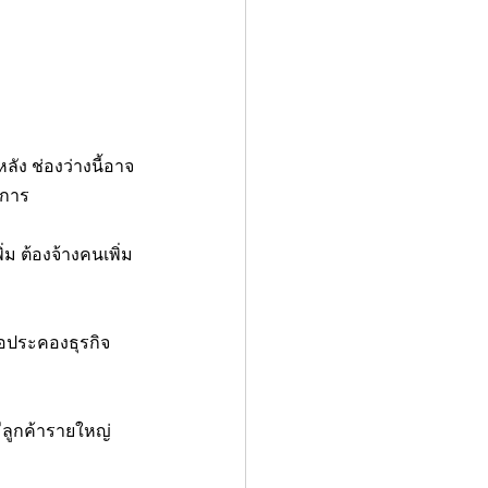
หลัง ช่องว่างนี้อาจ
ดการ
ิ่ม ต้องจ้างคนเพิ่ม 
อประคองธุรกิจ 
งมีลูกค้ารายใหญ่