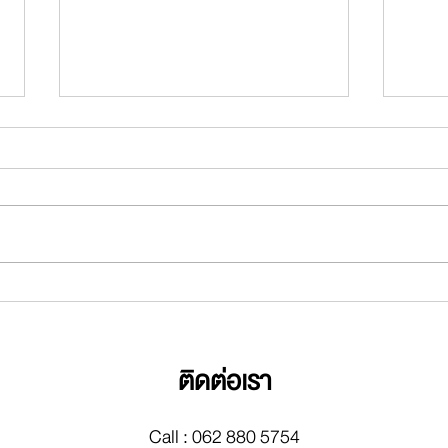
ใบ DBD พร้อม ธุรกิจไปต่อ
ใบ D
ได้คล่องตัวขึ้น: ทุกโอกาสเริ่ม
ทุนธุ
ต้นจากเอกสารชิ้นนี้
และโ
ติดต่อเรา
Call : 062 880 5754