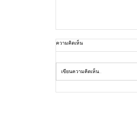
ความคิดเห็น
เขียนความคิดเห็น…
ใบ DBD พร้อม ธุรกิจไปต่อ
ได้ไวกว่า: ข้อได้เปรียบที่คู่
แข่งหลายรายยังไม่รู้