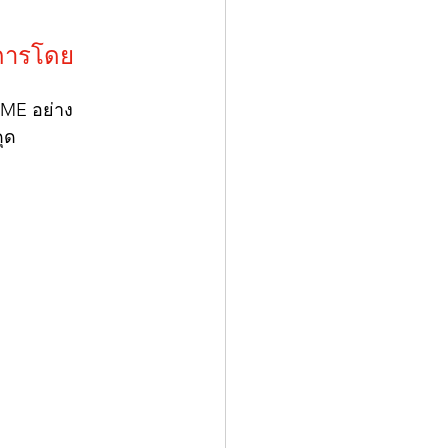
การโดย
 SME อย่าง
ุด